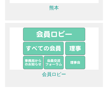
熊本
会員ロビー