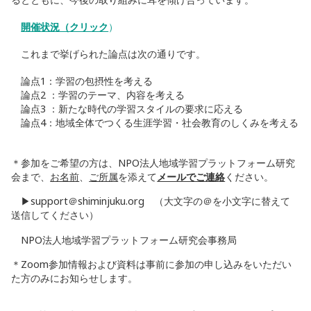
開催状況（クリック
）
これまで挙げられた論点は次の通りです。
論点1：学習の包摂性を考える
論点2 ：学習のテーマ、内容を考える
論点3 ：新たな時代の学習スタイルの要求に応える
論点4：地域全体でつくる生涯学習・社会教育のしくみを考える
＊参加をご希望の方は、NPO法人地域学習プラットフォーム研究
会まで、
お名前
、
ご所属
を添えて
メールでご連絡
ください。
▶︎support＠shiminjuku.org （大文字の＠を小文字に替えて
送信してください）
NPO法人地域学習プラットフォーム研究会事務局
＊Zoom参加情報および資料は事前に参加の申し込みをいただい
た方のみにお知らせします。