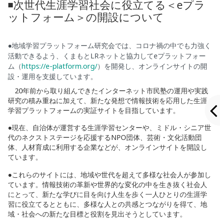
◾️次世代生涯学習社会に役立てる＜eプラ
ットフォーム＞の開設について
●地域学習プラットフォーム研究会では、コロナ禍の中でも力強く
活動できるよう、くまもと
LR
ネットと協力して
e
プラットフォー
ム（
https://e-platform.org/
）を開発し、オンラインサイトの開
設・運用を支援しています。
20年前から取り組んできたインターネット市民塾の運用や実践
研究の積み重ねに加えて、新たな発想で情報技術を応用した生涯
学習プラットフォームの実証サイトを目指しています。
●現在、自治体が運営する生涯学習センターや、ミドル・シニア世
代のネクストステージを応援するNPO団体、芸術・文化活動団
体、人材育成に利用する企業などが、オンラインサイトを開設し
ています。
●これらのサイトには、地域や世代を超えて多様な社会人が参加し
ています。情報技術の革新や世界的な変化の中を生き抜く社会人
にとって、新たな学びに目を向け人生を歩く一人ひとりの生涯学
習に役立てるとともに、多様な人との共感とつながりを得て、地
域・社会への新たな目標と役割を見出そうとしています。