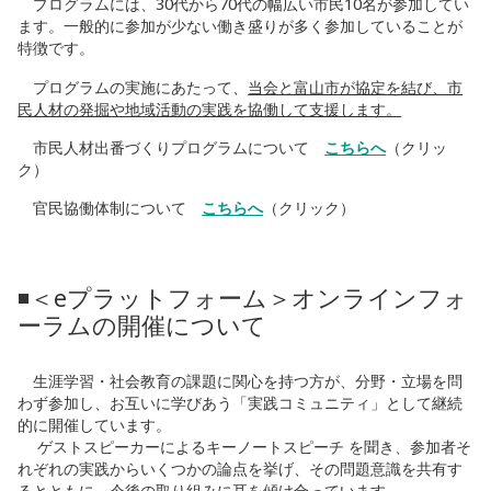
プログラムには、
30
代から
70
代の幅広い市民
10
名が参加してい
ます。一般的に参加が少ない働き盛りが多く参加していることが
特徴です。
プログラムの実施にあたって、
当会と富山市が協定を結び、市
民人材の発掘や地域活動の実践を協働して支援します。
市民人材出番づくりプログラムについて
こちらへ
（クリッ
ク）
官民協働体制について
こちらへ
（クリック）
◾️＜eプラットフォーム＞オンラインフォ
ーラムの開催について
生涯学習・社会教育の課題に関心を持つ方が、分野・立場を問
わず参加し、お互いに学びあう「実践コミュニティ」として継続
的に開催しています。
ゲストスピーカーによるキーノートスピーチ を聞き、参加者そ
れぞれの実践からいくつかの論点を挙げ、その問題意識を共有す
るとともに、今後の取り組みに耳を傾け合っています。