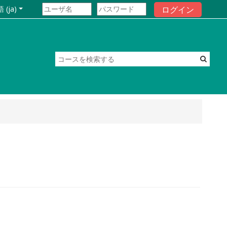
ログイン
(ja)‎